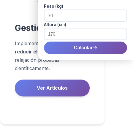
Peso (kg)
Altura (cm)
Gestión del Estrés
Implementa
ejercicios para
Calcular
reducir el estrés
y técnicas de
relajación probadas
científicamente.
Ver Artículos