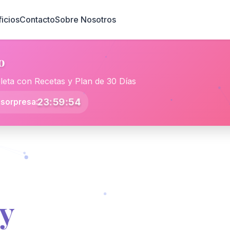
icios
Contacto
Sobre Nosotros
o
leta con Recetas y Plan de 30 Días
23:59:53
 sorpresa:
 y