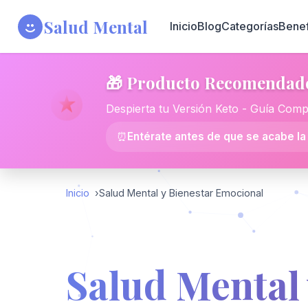
Salud Mental
Inicio
Blog
Categorías
Benef
🎁 Producto Recomendad
Despierta tu Versión Keto - Guía Comp
⏰
Entérate antes de que se acabe la
Inicio
Salud Mental y Bienestar Emocional
Salud Mental