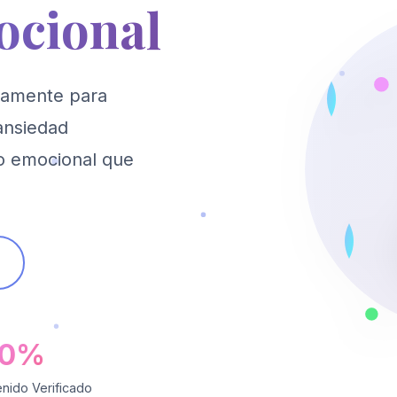
ocional
icamente para
 ansiedad
io emocional que
00%
nido Verificado